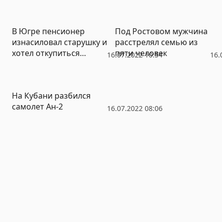
В Югре пенсионер
Под Ростовом мужчина
изнасиловал старушку и
расстрелял семью из
хотел откупиться
пяти человек
16.07.2022 10:54
16.
деньгами
На Кубани разбился
самолет Ан-2
16.07.2022 08:06