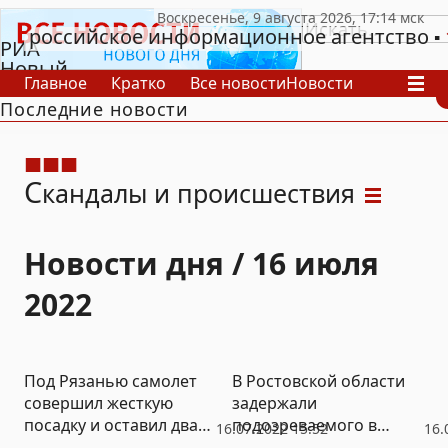
российское информационное агентство
РИА
Новый
Главное
Кратко
Все новости
Новости
День
Последние новости
В России
В мире
Видео
Спецпроекты
Проекты
Архив
С
кандалы и происшествия
Новости дня / 16 июля
2022
Под Рязанью самолет
В Ростовской области
совершил жесткую
задержали
посадку и оставил два
подозреваемого в
16.07.2022 15:52
16.
села без света
убийстве семьи