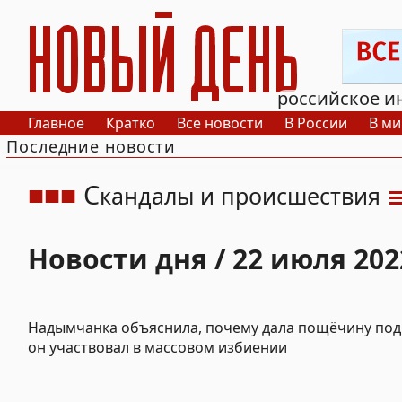
РИА Новый День
российское и
Главное
Кратко
Все новости
В России
В ми
Последние новости
С
кандалы и происшествия
Новости дня / 22 июля 202
Надымчанка объяснила, почему дала пощёчину под
он участвовал в массовом избиении