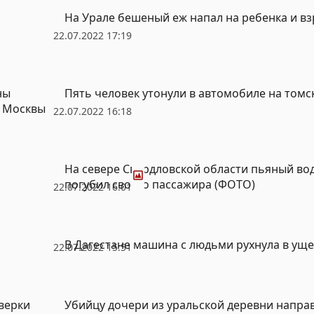
На Урале бешеный еж напал на ребенка и в
22.07.2022 17:19
ны
Пять человек утонули в автомобиле на томс
и Москвы
22.07.2022 16:18
Фото
На севере Свердловской области пьяный во
погубил своего пассажира (ФОТО)
22.07.2022 16:01
В Дагестане машина с людьми рухнула в ущ
22.07.2022 15:51
верки
Убийцу дочери из уральской деревни направ