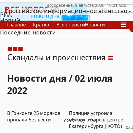
российское информационное агентство
РИА
Новый
Главное
Кратко
Все новости
Новости
День
Последние новости
В России
В мире
Видео
Спецпроекты
Проекты
Архив
С
кандалы и происшествия
Новости дня / 02 июля
2022
В Гонконге 25 моряков
Полиция устроила
пропали без вести
облаву в баре в центре
02.07.2022 17:49
Екатеринбурга (ФОТО)
02.