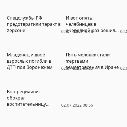
Спецслужбы РФ
И вот опять:
предотвратили теракт в
челябинцев в
Херсоне
очередной раз решили
02.07.2022 13:18
02.
осчастливить
«шумозащитными
экранами»
Младенец и двое
Пять человек стали
взрослых погибли в
жертвами
ДТП под Воронежем
землетрясения в Иране
02.07.2022 09:23
02.
Вор-рецидивист
обокрал
воспитательницу
02.07.2022 08:56
детского сада