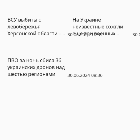
шумном поведении
ВСУ выбиты с
На Украине
левобережья
неизвестные сожгли
Херсонской области –
еще три военных
30.06.2024 10:39
30.
Сальдо
автомобиля
ПВО за ночь сбила 36
украинских дронов над
шестью регионами
30.06.2024 08:36