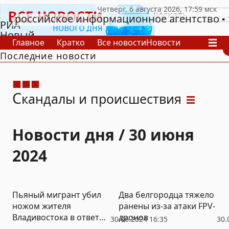
российское информационное агентство
РИА
Новый
Главное
Кратко
Все новости
Новости
День
Последние новости
В России
В мире
Видео
Спецпроекты
Проекты
Архив
С
кандалы и происшествия
Новости дня / 30 июня
2024
Пьяный мигрант убил
Два белгородца тяжело
ножом жителя
ранены из-за атаки FPV-
Владивостока в ответ
дронов
30.06.2024 16:35
30.
на замечание о