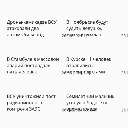
Дроны-камикадзе ВСУ
В Ноябрьске будут
атаковали два
судить девушку,
автомобиля под
которая упала с
26.06.2024 11:25
26.
Белгородом
самоката, будучи
пьяной
В Стамбуле в массовой
В Курске 11 человек
аварии пострадали
отравились
пять человек
морепродуктами
26.06.2024 11:03
26.
ВСУ уничтожили пост
Семилетний мальчик
радиационного
утонул в Ладоге во
контроля ЗАЭС
время похода
26.06.2024 10:14
26.