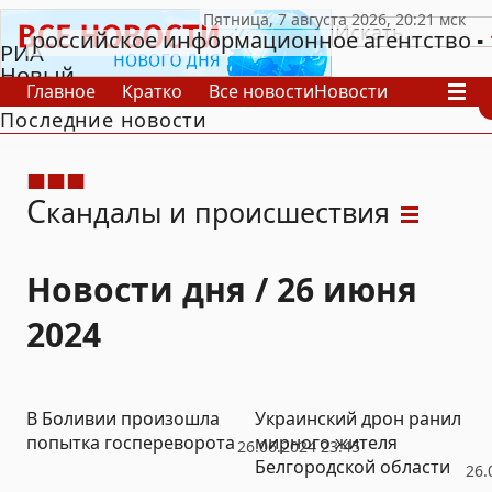
российское информационное агентство
РИА
Новый
Главное
Кратко
Все новости
Новости
День
Последние новости
В России
В мире
Видео
Спецпроекты
Проекты
Архив
С
кандалы и происшествия
Новости дня / 26 июня
2024
В Боливии произошла
Украинский дрон ранил
попытка госпереворота
мирного жителя
26.06.2024 23:45
Белгородской области
26.