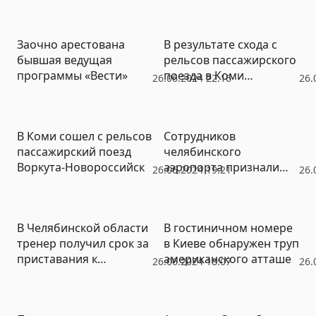
Заочно арестована
В результате схода с
бывшая ведущая
рельсов пассажирского
программы «Вести»
поезда в Коми
26.06.2024 22:16
26.
пострадали от 50 до 70
человек
В Коми сошел с рельсов
Сотрудников
пассажирский поезд
челябинского
Воркута-Новороссийск
аэропорта признали
26.06.2024 19:21
26.
виновными в
происшествии с
самолетом
В Челябинской области
В гостиничном номере
тренер получил срок за
в Киеве обнаружен труп
приставания к
американского атташе
26.06.2024 18:07
26.
школьницам.
Воспитанники в
обвинения не верят
Фото