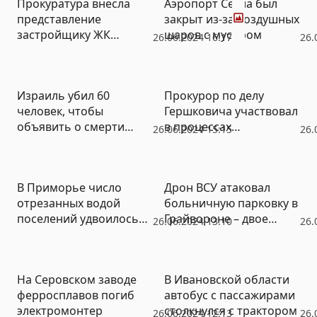
Прокуратура внесла
Аэропорт Сеула был
представление
закрыт из-за воздушных
застройщику ЖК
шаров с мусором
26.06.2024 16:17
26.
«Аквилон – Митино»
Израиль убил 60
Прокурор по делу
человек, чтобы
Гершковича участвовал
объявить о смерти
в процессах
26.06.2024 15:15
26.
контрабандиста оружия
«химмашевского
стрелка», фотографа
Лошагина и вице-мэра
В Приморье число
Дрон ВСУ атаковал
Контеева (ВИДЕО)
отрезанных водой
больничную парковку в
поселений удвоилось
Грайвороне – двое
26.06.2024 13:10
26.
за сутки
ранены
На Серовском заводе
В Ивановской области
ферросплавов погиб
автобус с пассажирами
электромонтер
столкнулся с трактором
26.06.2024 12:13
26.