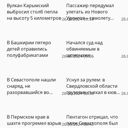
Вулкан Карымский
Пассажир передумал
выбросил столб пепла
улетать из Нового
на высоту 5 километров
Уренгоя – самолету
26.06.2024 09:33
26.
пришлось вернуться на
стоянку
В Башкирии пятеро
Начался суд над
детей отравились
обвиняемым в
полуфабрикатами
шпионаже
26.06.2024 09:05
26.
американцем Эваном
Гершковичем (ФОТО,
ВИДЕО)
В Севастополе нашли
Уснул за рулем: в
снаряд, не
Свердловской области
разорвавшийся во
грузовик съехал в кювет
26.06.2024 08:55
26.
время ракетного налета
(ФОТО)
В Пермском крае в
Пентагон отрицал, что
шахте прогремел взрыв
пляж Севастополя был
26.06.2024 08:40