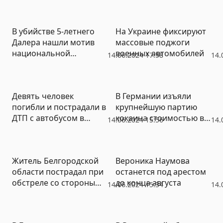
жители
многоквартирного
дома
В убийстве 5-летнего
На Украине фиксируют
Далера нашли мотив
массовые поджоги
национальной
военных автомобилей
14.06.2024 17:58
14.
ненависти. Вторым
обвиняемым стал
племянник опекуна
Девять человек
В Германии изъяли
погибли и пострадали в
крупнейшую партию
ДТП с автобусом в
кокаина стоимостью в
14.06.2024 15:56
14.
Марий Эл
миллиарды долларов
Житель Белгородской
Вероника Наумова
области пострадал при
останется под арестом
обстреле со стороны
до конца августа
14.06.2024 15:34
14.
Украины