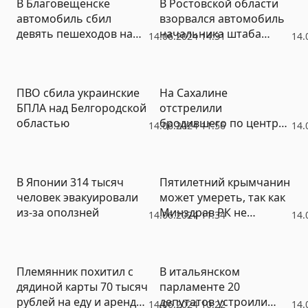
В Благовещенске
В Ростовской области
автомобиль сбил
взорвался автомобиль
девять пешеходов на
начальника штаба
14.06.2024 14:31
14.
тротуаре
военной части
ПВО сбила украинские
На Сахалине
БПЛА над Белгородской
отстрелили
областью
бродившего по центру
14.06.2024 11:56
14.
города медведя
В Японии 314 тысяч
Пятилетний крымчанин
человек эвакуировали
может умереть, так как
из-за оползней
Минздрав РК не
14.06.2024 11:34
14.
обеспечивает его
лекарством
Племянник похитил с
В итальянском
дядиной карты 70 тысяч
парламенте 20
рублей на еду и аренду
депутатов устроили
14.06.2024 10:22
14.