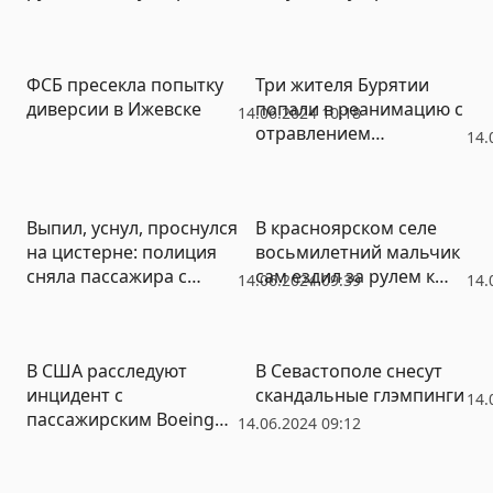
самокатов
драку
ФСБ пресекла попытку
Три жителя Бурятии
диверсии в Ижевске
попали в реанимацию с
14.06.2024 10:18
отравлением
14.
антифризом
Выпил, уснул, проснулся
В красноярском селе
на цистерне: полиция
восьмилетний мальчик
сняла пассажира с
сам ездил за рулем к
14.06.2024 09:39
14.
грузового состава
бабушке
В США расследуют
В Севастополе снесут
инцидент с
скандальные глэмпинги
14.
пассажирским Boeing
14.06.2024 09:12
737 Max 8