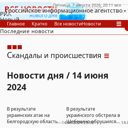
российское информационное агентство
РИА
Новый
Главное
Кратко
Все новости
Новости
День
Последние новости
В России
В мире
Видео
Спецпроекты
Проекты
Архив
С
кандалы и происшествия
Новости дня / 14 июня
2024
В результате
В результате
украинских атак на
украинского обстрела в
Белгородскую область
Шебекино обрушился
14.06.2024 23:38
14.
погибли мирные
подъезд