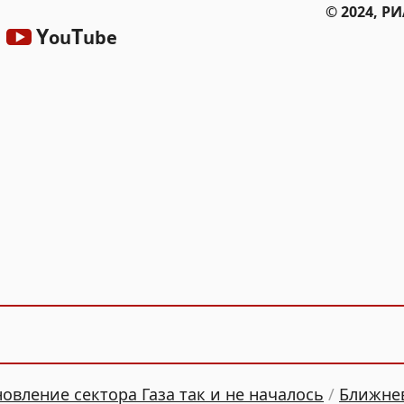
© 2024, Р
Y
T
ou
ube
вление сектора Газа так и не началось
/
Ближне