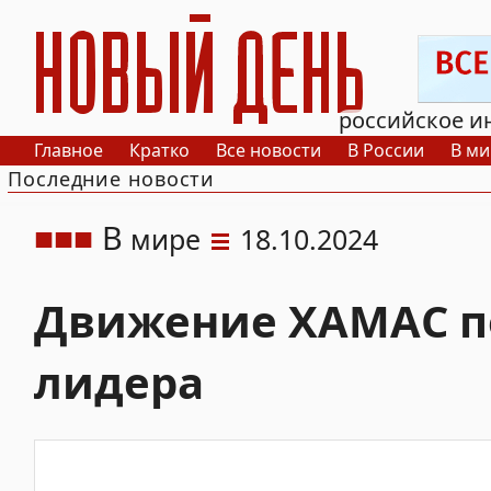
РИА Новый День
российское и
Главное
Кратко
Все новости
В России
В ми
Последние новости
В
мире
18.10.2024
Движение ХАМАС по
лидера