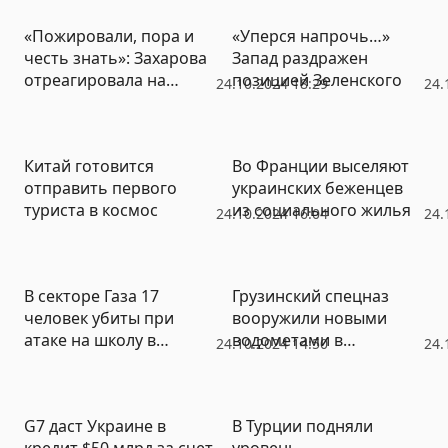
«Пожировали, пора и
«Уперся напрочь…»
честь знать»: Захарова
Запад раздражен
отреагировала на
позицией Зеленского
24.10.2024 18:29
24.
решение Польши
Китай готовится
Во Франции выселяют
отправить первого
украинских беженцев
туриста в космос
из социального жилья
24.10.2024 16:04
24.
В секторе Газа 17
Грузинский спецназ
человек убиты при
вооружили новыми
атаке на школу в
водометами в
24.10.2024 14:50
24.
Нусейрате
преддверии выборов
G7 даст Украине в
В Турции подняли
кредит $50 млрд за счет
уровень