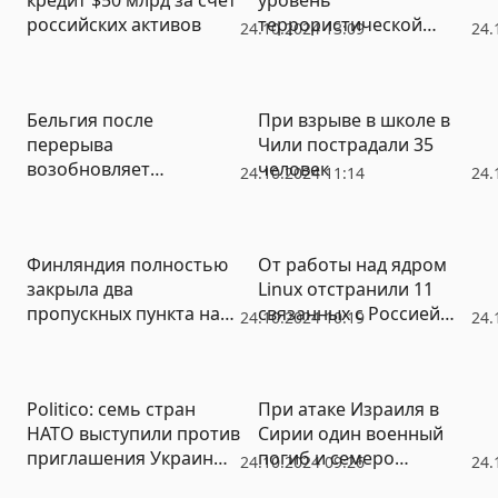
российских активов
террористической
24.10.2024 13:09
24.
угрозы в аэропортах
Бельгия после
При взрыве в школе в
перерыва
Чили пострадали 35
возобновляет
человек
24.10.2024 11:14
24.
перевалку российского
сжиженного
природного газа
Финляндия полностью
От работы над ядром
закрыла два
Linux отстранили 11
пропускных пункта на
связанных с Россией
24.10.2024 10:19
24.
границе с Россией
сотрудников
Politico: семь стран
При атаке Израиля в
НАТО выступили против
Сирии один военный
приглашения Украины
погиб и семеро
24.10.2024 09:26
24.
в альянс
пострадали