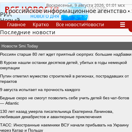
российское информационное агентство
РИА
Новый
Главное
Кратко
Все новости
Новости
День
Последние новости
В России
В мире
Видео
Спецпроекты
Проекты
Архив