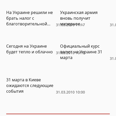
На Украине решили не
Украинская армия
брать налог с
вновь получит
благотворительной
мизерное
31.03.2010 11:17
31.
помощи
финансирование
Сегодня на Украине
Официальный курс
будет тепло и облачно
валют на Украине 31
31.03.2010 10:12
марта
31.
31 марта в Киеве
ожидаются следующие
события
31.03.2010 10:00