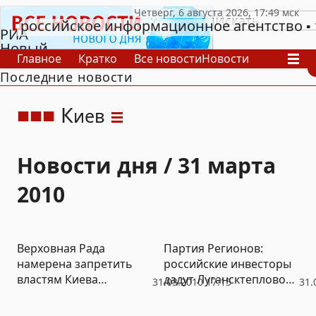
российское информационное агентство
РИА
Новый
Главное
Кратко
Все новости
Новости
День
Последние новости
В России
В мире
Видео
Спецпроекты
Проекты
Архив
К
иев
Новости дня / 31 марта
2010
Верховная Рада
Партия Регионов:
намерена запретить
российские инвесторы
властям Киева
дадут Лугансктепловозу
31.03.2010 17:15
31.
уничтожать деревья
второе дыхание