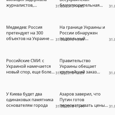
журналистов,
благотворительная
31.03.2010 14:05
31.
переодевшихся в
Пасхальная ярмарка
шахидов
Медведев: Россия
На границе Украины и
претендует на 300
России обнаружен
объектов на Украине и
подпольный
31.03.2010 13:39
31.
в Крыму
трубопровод (ФОТО)
Российские СМИ: с
Правительство
Украиной намечается
Украины обещает
новый спор, еще более
крупнейший заказ
31.03.2010 12:29
31.
жесткий, чем «газовая
Львовскому автозаводу,
война»
подконтрольному
бизнесменам из России
У Киева будет два
Азаров заверил, что
одинаковых памятника
Путин готов
основателям города
пересматривать цены
31.03.2010 11:44
31.
на газ для Украины