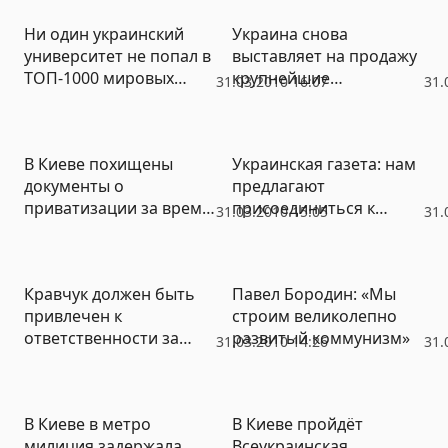
Ни один украинский
Украина снова
университет не попал в
выставляет на продажу
ТОП-1000 мировых
крупнейшие
31.03.2010 16:07
31.
вузов
предприятия
В Киеве похищены
Украинская газета: нам
документы о
предлагают
приватизации за время
присоединиться к
31.03.2010 15:05
31.
работы Черновецкого
стране, где идёт
гражданская война
Кравчук должен быть
Павел Бородин: «Мы
привлечен к
строим великолепно
ответственности за
развитый коммунизм»
31.03.2010 14:26
31.
развал союзного
государства, – Марков
В Киеве в метро
В Киеве пройдёт
милиция задержала
Всеукраинская