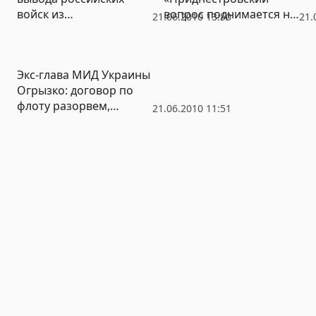
войск из
вопрос поднимается на
21.06.2010 13:50
21.
Приднестровья
уровень ключевых
игроков»
Экс-глава МИД Украины
Огрызко: договор по
флоту разорвем,
21.06.2010 11:51
Приднестровье не
признаем (ФОТО)