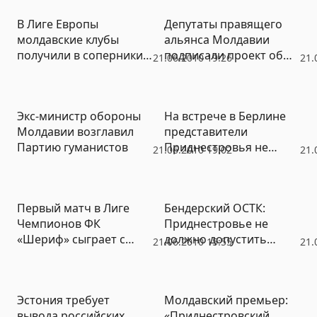
деятельность Церкви в
в Молдавии и Украине
В Лиге Европы
Депутаты правящего
Молдавии
молдавские клубы
альянса Молдавии
получили в соперники
подписали проект об
21.06.2010 19:26
21.
шведов,
организации
азербайджанцев и
референдума
черногорцев
Экс-министр обороны
На встрече в Берлине
Молдавии возглавил
представители
Партию гуманистов
Приднестровья не
21.06.2010 19:02
21.
увидели
заинтересованности
Молдавии в
Первый матч в Лиге
Бендерский ОСТК:
урегулировании
Чемпионов ФК
Приднестровье не
конфликта
«Шериф» сыграет с
должно допустить
21.06.2010 15:55
21.
албанским «Динамо» из
вывода российских
Тираны
миротворцев
Эстония требует
Молдавский премьер:
вывода российских
«Приднестровский