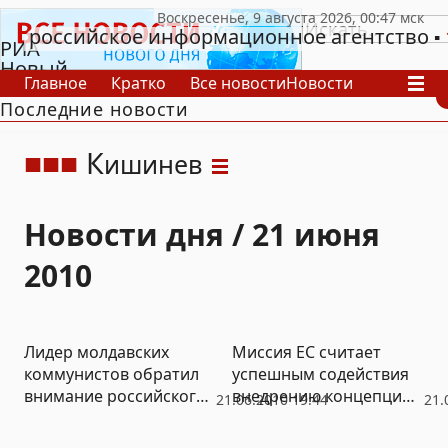
российское информационное агентство
РИА
Новый
Главное
Кратко
Все новости
Новости
День
Последние новости
В России
В мире
Видео
Спецпроекты
Проекты
Архив
К
ишинев
Новости дня / 21 июня
2010
Лидер молдавских
Миссия ЕС считает
коммунистов обратил
успешным содействия
внимание российского
внедрению концепции
21.06.2010 19:44
21.
Патриарха на
интегрированного
дискредитационную
управления границами