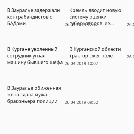
районе
В Зауралье задержали
Кремль вводит новую
контрабандистов с
систему оценки
БАДами
губернаторов: ее
26.04.2019 12:02
26.
эффективность под
вопросом
В Кургане уволенный
В Курганской области
сотрудник угнал
трактор сжег поле
26.
машину бывшего шефа
26.04.2019 10:07
В Зауралье обиженная
жена сдала мужа-
браконьера полиции
26.04.2019 09:52