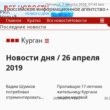
российское информационное агентство
РИА
Новый
Главное
Кратко
Все новости
Новости
День
Последние новости
В России
В мире
Видео
Спецпроекты
Проекты
Архив
К
урган
Новости дня / 26 апреля
2019
Вадим Шумков
Пропавшую 17-летнюю
потребовал
жительницу Кургана
отремонтировать
нашли мертвой
26.04.2019 13:47
26.
школу в
Звериноголовском