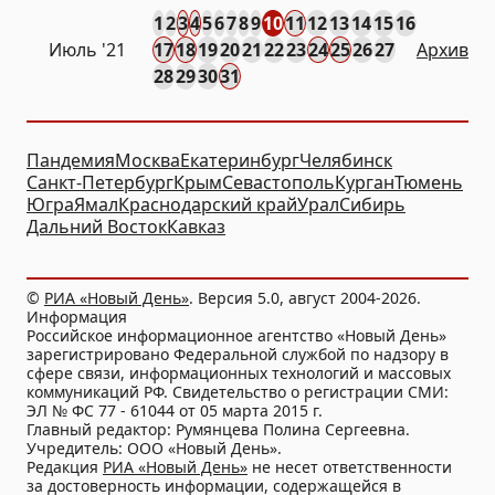
1
2
3
4
5
6
7
8
9
10
11
12
13
14
15
16
Июль '21
17
18
19
20
21
22
23
24
25
26
27
Архив
28
29
30
31
Пандемия
Москва
Екатеринбург
Челябинск
Санкт-Петербург
Крым
Севастополь
Курган
Тюмень
Югра
Ямал
Краснодарский край
Урал
Сибирь
Дальний Восток
Кавказ
©
РИА «Новый День»
. Версия 5.0, август 2004-2026.
Информация
Российское информационное агентство «Новый День»
зарегистрировано Федеральной службой по надзору в
сфере связи, информационных технологий и массовых
коммуникаций РФ. Свидетельство о регистрации СМИ:
ЭЛ № ФС 77 - 61044 от 05 марта 2015 г.
Главный редактор: Румянцева Полина Сергеевна.
Учредитель: ООО «Новый День».
Редакция
РИА «Новый День»
не несет ответственности
за достоверность информации, содержащейся в