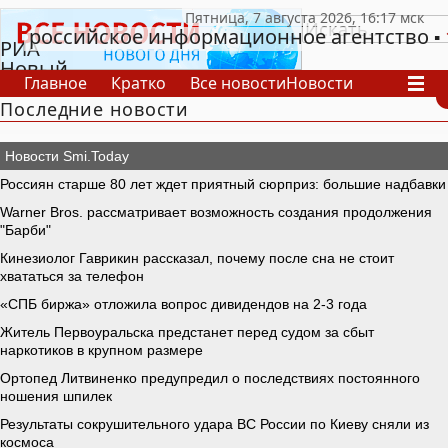
российское информационное агентство
РИА
Новый
Главное
Кратко
Все новости
Новости
День
Последние новости
В России
В мире
Видео
Спецпроекты
Проекты
Архив