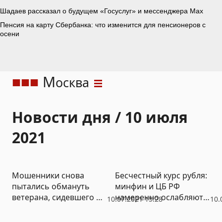
М
осква
Новости дня / 10 июля
2021
Мошенники снова
Бесчестный курс рубля:
пытались обмануть
минфин и ЦБ РФ
ветерана, сидевшего на
намеренно ослабляют
10.07.2021 15:28
10.
параде Победы рядом с
отечественную валюту
Путиным