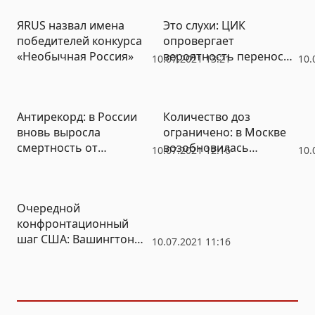
ЯRUS назвал имена
Это слухи: ЦИК
победителей конкурса
опровергает
«Необычная Россия»
вероятность переноса
10.07.2021 13:21
10.
выборов
Антирекорд: в России
Количество доз
вновь выросла
ограничено: в Москве
смертность от
возобновилась
10.07.2021 12:16
10.
коронавируса
вакцинация
препаратом «КовиВак»
Очередной
конфронтационный
шаг США: Вашингтон
10.07.2021 11:16
продолжает
санкционное давление
на Россию