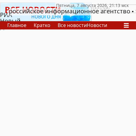
российское информационное агентство
РИА
Новый
Главное
Кратко
Все новости
Новости
День
В России
В мире
Видео
Спецпроекты
Проекты
Архив