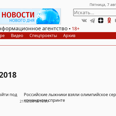
нформационное агентство
18+
ре
Видео
Спецпроекты
Архив
2018
ойти под
Российские лыжники взяли олимпийское сер
командном спринте
21.02.2018 16:09