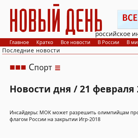
РИА Новый День
российское и
Главное
Кратко
Все новости
В России
В ми
Последние новости
С
порт
Новости дня / 21 февраля 
Инсайдеры: МОК может разрешить олимпийцам пр
флагом России на закрытии Игр-2018