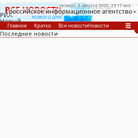
российское информационное агентство
РИА
Новый
Главное
Кратко
Все новости
Новости
День
Последние новости
В России
В мире
Видео
Спецпроекты
Проекты
Архив