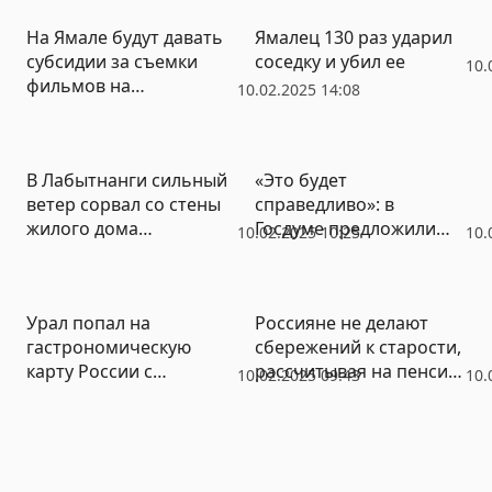
На Ямале будут давать
Ямалец 130 раз ударил
субсидии за съемки
соседку и убил ее
10.
фильмов на
10.02.2025 14:08
территории региона
В Лабытнанги сильный
«Это будет
ветер сорвал со стены
справедливо»: в
жилого дома
Госдуме предложили
10.02.2025 10:25
10.
кирпичную кладку
пересчитать пенсии
работающим
пенсионерам
Урал попал на
Россияне не делают
гастрономическую
сбережений к старости,
карту России с
рассчитывая на пенсию
10.02.2025 09:43
10.
минералкой,
и помощь близких
пломбиром и
морошкой