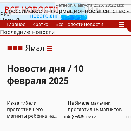
российское информационное агентство
РИА
Новый
Главное
Кратко
Все новости
Новости
День
Последние новости
В России
В мире
Видео
Спецпроекты
Проекты
Архив
Я
мал
Новости дня / 10
февраля 2025
Из-за гибели
На Ямале мальчик
проглотившего
проглотил 18 магнитов
магниты ребёнка на
и умер
10.02.2025 16:12
10.
Ямале возбудили дело