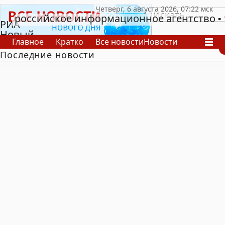
российское информационное агентство
РИА
Новый
Главное
Кратко
Все новости
Новости
День
Последние новости
В России
В мире
Видео
Спецпроекты
Проекты
Архив