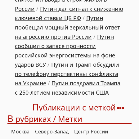
России
/
Путин дал сигнал к снижению
ключевой ставки ЦБ РФ
/
Путин
пообещал мощный зеркальный ответ
на агрессию против России
/
Путин
сообщил о запасе прочности
российской энергосистемы на фоне
ударов ВСУ
/
Путин и Трамп обсудили
по телефону перспективы конфликта
на Украине
/
Путин поздравил Трампа
с 250-летием независимости США
П
убликации с меткой
В
рубриках / Метки
Москва
Северо-Запад
Центр России