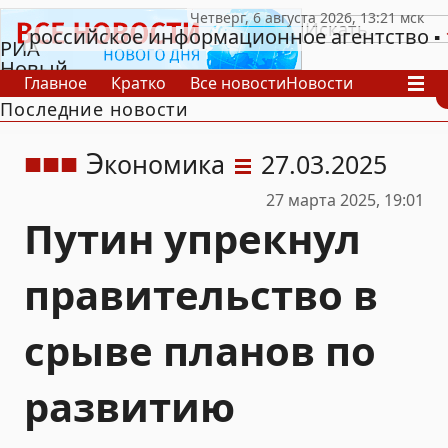
российское информационное агентство
РИА
Новый
Главное
Кратко
Все новости
Новости
День
Последние новости
В России
В мире
Видео
Спецпроекты
Проекты
Архив
Э
кономика
27.03.2025
27 марта 2025, 19:01
Путин упрекнул
правительство в
срыве планов по
развитию