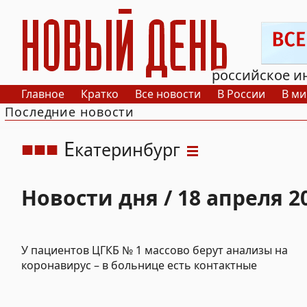
РИА Новый День
российское и
Главное
Кратко
Все новости
В России
В ми
Последние новости
Е
катеринбург
Новости дня / 18 апреля 2
У пациентов ЦГКБ № 1 массово берут анализы на
коронавирус – в больнице есть контактные