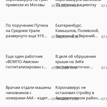
привезли из Москвы
70-летнюю пациентку
07.04.2020 14:54
07.
По поручению Путина
Екатеринбург,
на Среднем Урале
Камышлов, Полевской,
развернуто еще 919
Заречный и Верхний
07.04.2020 14:28
07.
коек для больных Covid-
Тагил – власти назвали
2019
города, где есть
заболевшие Covid-19
Еще один работник
В деле об обрушении
«ВСМПО-Ависма»
крыши на ЗиКе
госпитализирован с
поставлена точка:
07.04.2020 13:57
07.
подозрением на
подсудимым дали
коронавирус
условные сроки
Врачам отдали машины
Коронавирус не
чиновников с
остановил стройку в
номерами ААА – ездить
Академическом районе:
07.04.2020 12:28
07.
на вызовы к больным
застройщик возводит