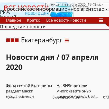
российское информационное агентство
РИА
Новый
Главное
Кратко
Все новости
Новости
День
Последние новости
В России
В мире
Видео
Спецпроекты
Проекты
Архив
Е
катеринбург
Новости дня / 07 апреля
2020
Фонд святой Екатерины
На ВИЗе жители
раздает маски
многоквартирных
нуждающимся
домов остались без
07.04.2020 17:53
07.
света