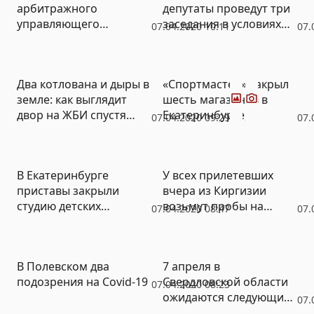
арбитражного
депутаты проведут три
управляющего
заседания в условиях
07.04.2020 10:11
07.
продлили арест
карантина
Фото
Видео
Два котлована и дыры в
«Спортмастер» закрыл
земле: как выглядит
шесть магазинов в
двор на ЖБИ спустя
Екатеринбурге,
07.04.2020 09:29
07.
месяцы после трагедии
оставшиеся два
(ФОТО, ВИДЕО)
работают на выдачу
заказов
В Екатеринбурге
У всех прилетевших
приставы закрыли
вчера из Киргизии
студию детских
возьмут пробы на
07.04.2020 08:47
07.
праздников и
коронавирус
автомойку
В Полевском два
7 апреля в
подозрения на Covid-19
Свердловской области
07.04.2020 08:23
ожидаются следующие
07.
события