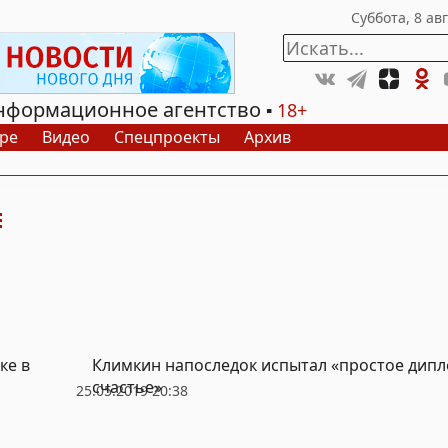
нформационное агентство
18+
ре
Видео
Спецпроекты
Архив
ке в
Климкин напоследок испытал «простое дип
счастье»
25.05.2019 20:38