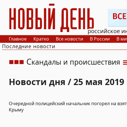
РИА Новый День
российское и
Главное
Кратко
Все новости
В России
В ми
Последние новости
С
кандалы и происшествия
Новости дня / 25 мая 2019
Очередной полицейский начальник погорел на взят
Крыму