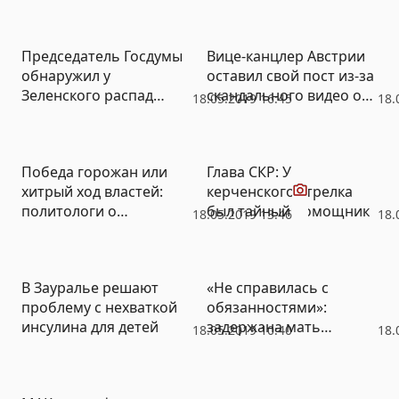
Председатель Госдумы
Вице-канцлер Австрии
обнаружил у
оставил свой пост из-за
Зеленского распад
скандального видео о
18.05.2019 16:45
18.
психических функций
тайных сделках с
россиянкой
Видео
Победа горожан или
Глава СКР: У
хитрый ход властей:
керченского стрелка
политологи о
был тайный помощник
18.05.2019 13:46
18.
заявлении Куйвашева
по храму (ВИДЕО)
В Зауралье решают
«Не справилась с
проблему с нехваткой
обязанностями»:
инсулина для детей
задержана мать
18.05.2019 10:40
18.
брошенной в
московской больнице
девочки (ВИДЕО)