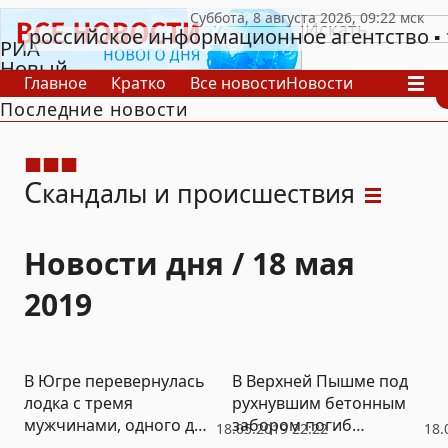
российское информационное агентство
РИА
Новый
Главное
Кратко
Все новости
Новости
День
Последние новости
В России
В мире
Видео
Спецпроекты
Проекты
Архив
С
кандалы и происшествия
Новости дня / 18 мая
2019
В Югре перевернулась
В Верхней Пышме под
лодка с тремя
рухнувшим бетонным
мужчинами, одного до
забором погиб
18.05.2019 22:22
18.
сих пор не нашли
подросток