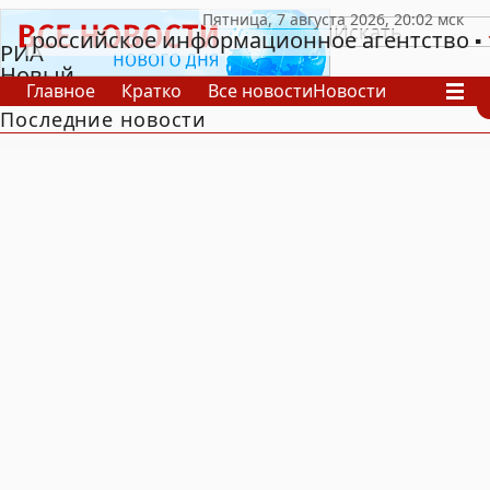
российское информационное агентство
РИА
Новый
Главное
Кратко
Все новости
Новости
День
Последние новости
В России
В мире
Видео
Спецпроекты
Проекты
Архив