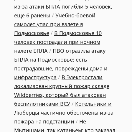
из-за атаки БПЛА погибли 5 человек,
еще 6 ранены
/
Учебно-боевой
самолет упал при взлете в
Подмосковье
/
В Подмосковье 10
человек пострадали при ночном
налете БПЛА
/
ПВО отразила атаку
БПЛА на Подмосковье: есть
пострадавшие, повреждены дома и
инфраструктура
/
В Электростали
локализован крупный пожар складе
Wildberries, который был атакован
беспилотниками ВСУ
/
Котельники и
Люберцы частично обесточены из-за
пожара на подстанции
/
Не
Мытищами, так катаньем: кто заказал