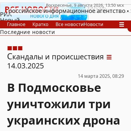
российское информационное агентство
РИА
Новый
Главное
Кратко
Все новости
Новости
День
Последние новости
В России
В мире
Видео
Спецпроекты
Проекты
Архив
С
кандалы и происшествия
14.03.2025
14 марта 2025, 08:29
В Подмосковье
уничтожили три
украинских дрона