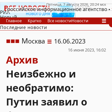
российское информационное агентство
РИА
Новый
Главное
Кратко
Все новости
Новости
День
Последние новости
В России
В мире
Видео
Спецпроекты
Проекты
Архив
М
осква
16.06.2023
16 июня 2023, 16:02
Архив
Неизбежно и
необратимо:
Путин заявил о