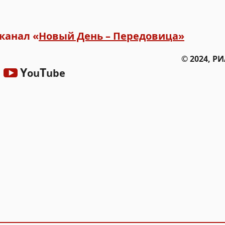
канал «
Новый День – Передовица»
© 2024, Р
Y
T
ou
ube