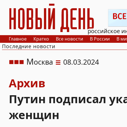
РИА Новый День
российское и
Главное
Кратко
Все новости
В России
В ми
Последние новости
М
осква
08.03.2024
Архив
Путин подписал ук
женщин