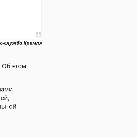
сс-служба Кремля
 Об этом
пами
ей,
льной