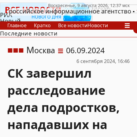
российское информационное агентство
РИА
Новый
Главное
Кратко
Все новости
Новости
День
Последние новости
В России
В мире
Видео
Спецпроекты
Проекты
Архив
М
осква
06.09.2024
6 сентября 2024, 16:46
СК завершил
расследование
дела подростков,
нападавших на