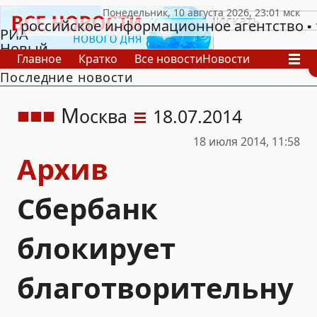
российское информационное агентство
РИА
Новый
Главное
Кратко
Все новости
Новости
День
Последние новости
В России
В мире
Видео
Спецпроекты
Проекты
Архив
М
осква
18.07.2014
18 июля 2014, 11:58
Архив
Сбербанк
блокирует
благотворительну