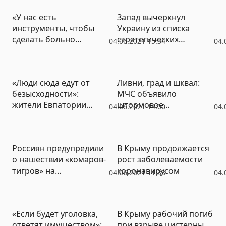
«У нас есть
Запад вычеркнул
инструменты, чтобы
Украину из списка
сделать больно
стратегических
04.06.2021 15:34
04.
Лукашенко» – глава
партнёров – киевский
МИД Украины
эксперт
«Люди сюда едут от
Ливни, град и шквал:
безысходности»:
МЧС объявило
жители Евпатории
штормовое
04.06.2021 14:00
04.
жалуются на мусор и
предупреждение в
заоблачные цены
Крыму
Россиян предупредили
В Крыму продолжается
о нашествии «комаров-
рост заболеваемости
тигров» на
коронавирусом
04.06.2021 11:33
04.
черноморских курортах
«Если будет уголовка,
В Крыму рабочий погиб
ответят имуществом»:
при взрыве цистерны