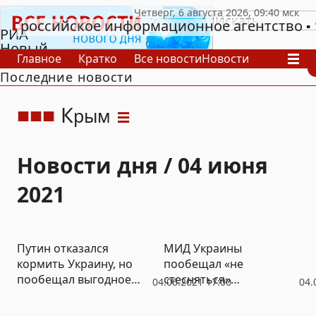
российское информационное агентство
РИА
Новый
Главное
Кратко
Все новости
Новости
День
Последние новости
В России
В мире
Видео
Спецпроекты
Проекты
Архив
К
рым
Новости дня / 04 июня
2021
Путин отказался
МИД Украины
кормить Украину, но
пообещал «не
пообещал выгодное
стесняться»
04.06.2021 17:00
04.
сотрудничество
критиковать Запад «за
ошибки»