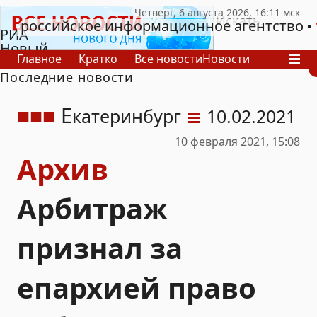
российское информационное агентство
РИА
Новый
Главное
Кратко
Все новости
Новости
День
Последние новости
В России
В мире
Видео
Спецпроекты
Проекты
Архив
Е
катеринбург
10.02.2021
10 февраля 2021, 15:08
Архив
Арбитраж
признал за
епархией право