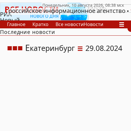
российское информационное агентство
РИА
Новый
Главное
Кратко
Все новости
Новости
День
Последние новости
В России
В мире
Видео
Спецпроекты
Проекты
Архив
Е
катеринбург
29.08.2024