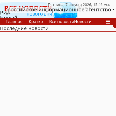
российское информационное агентство
РИА
Новый
Главное
Кратко
Все новости
Новости
День
Последние новости
В России
В мире
Видео
Спецпроекты
Проекты
Архив