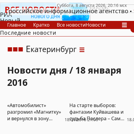
российское информационное агентство
РИА
Новый
Главное
Кратко
Все новости
Новости
День
Последние новости
В России
В мире
Видео
Спецпроекты
Проекты
Архив
Е
катеринбург
Новости дня / 18 января
2016
«Автомобилист»
На старте выборов:
разгромил «Магнитку»
фантазии Куйвашева и
и вернулся в зону
судьба Паслера – Самые
18.01.2016 21:06
18.
«плей-офф»
крутые слухи недели