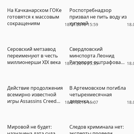
На Качканарском ГОКе
Роспотребнадзор
готовятся к массовым
призвал не пить воду из
сокращениям
купелей
18.01.2016 15:59
18.
Серовский метзавод
Свердловский
переименуют в честь
минспорта Леонид
миллионерши XIX века
Рапопорт оштрафован
18.01.2016 15:35
18.
на 40 тысяч рублей за
нецелевую растрату
бюджетных средств
Действие продолжения
В Артемовском погибла
всемирно известной
четырехмесячная
игры Assassins Creed
девочка,
18.01.2016 15:07
18.
Chronicles развернется
захлебнувшись рвотой
в Екатеринбурге
Мировой не будет:
Следов криминала нет:
назначена дата суда
эксперты провели