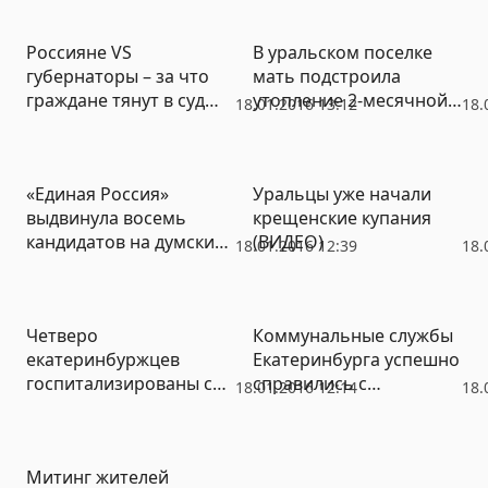
десятка уральцев
Россияне VS
В уральском поселке
губернаторы – за что
мать подстроила
граждане тянут в суд
утопление 2-месячной
18.01.2016 13:12
18.
глав регионов –
дочери в ванной, устав
спецпроект NDNews.ru
от ребенка
«Единая Россия»
Уральцы уже начали
выдвинула восемь
крещенские купания
кандидатов на думские
(ВИДЕО)
18.01.2016 12:39
18.
выборы в Реже
Четверо
Коммунальные службы
екатеринбуржцев
Екатеринбурга успешно
госпитализированы со
справились с
18.01.2016 12:14
18.
свиным гриппом
«Даниэллой» (ФОТО)
Митинг жителей