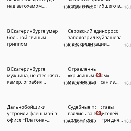
над автохамом,
вскрытие погибшего в
18.01.2016 14:51
18.
угрожавшим
районе перевала
пистолетом
Дятлова отшельника
пенсионерам
В Екатеринбурге умер
Серовский единоросс
больной свиным
заподозрил Куйвашева
гриппом
в дискредитации
18.01.2016 14:36
18.
Медведева (ДОКУМЕНТ)
Видео
В Екатеринбурге
Отравленный
мужчина, не стесняясь
«крысиным ядом»
камер, ограбил
мальчик выписан из
18.01.2016 13:48
18.
ювелирный магазин
больницы
(ВИДЕО)
Видео
Дальнобойщики
Судебные приставы
устроили флеш-моб в
взялись за водителей-
офисе «Платона»
должников: за три дня
18.01.2016 13:39
18.
(ВИДЕО)
прав лишились два