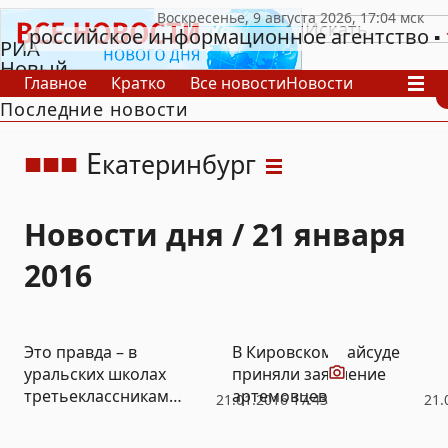
российское информационное агентство
РИА
Новый
Главное
Кратко
Все новости
Новости
День
Последние новости
В России
В мире
Видео
Спецпроекты
Проекты
Архив
Е
катеринбург
Новости дня / 21 января
2016
Видео
Это правда – в
В Кировском райсуде
уральских школах
приняли заявление
третьеклассникам
артемовцев,
21.01.2016 17:43
21.
рассказывают о
оскорбившихся
«фашистах –
заявлениями