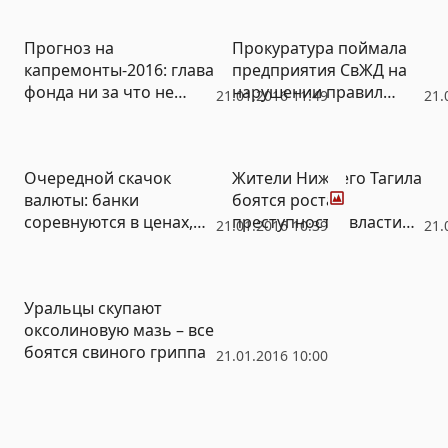
разжигании ненависти
и вражды (ВИДЕО)
Прогноз на
Прокуратура поймала
капремонты-2016: глава
предприятия СвЖД на
фонда ни за что не
нарушении правил
21.01.2016 11:49
21.
отвечает, сжирающие
сокращения штатов
деньги субподрядчики
никому не мешают,
Фото
Очередной скачок
Жители Нижнего Тагила
качество ремонта
валюты: банки
боятся роста
зависит от случая
соревнуются в ценах,
преступности: власти
21.01.2016 10:39
21.
население – в креативе
ради экономии
(ФОТО)
отказались освещать
дворы (ФОТО)
Уральцы скупают
оксолиновую мазь – все
боятся свиного гриппа
21.01.2016 10:00