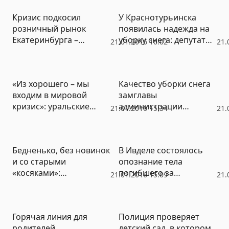
бандеровцах» и
губернатора (ВИДЕО)
Кризис подкосил
У Краснотурьинска
подвигах ополченцев
розничный рынок
появилась надежда на
(ВИДЕО)
Екатеринбурга –
уборку снега: депутаты
21.01.2016 16:02
21.
товарооборот снизился
приняли бюджет
на 11%
(ФОТО)
«Из хорошего – мы
Качество уборки снега
входим в мировой
замглавы
кризис»: уральские
администрации
21.01.2016 15:34
21.
банкиры рассказали,
Екатеринбурга
чего ждать от рубля,
проверил штыковой
доллара и евро
лопатой
Бедненько, без новинок
В Ивделе состоялось
и со старыми
опознание тела
«косяками»:
погибшего за
21.01.2016 15:09
21.
облизбирком назвал
перевалом Дятлова
тренды выборов-2016
отшельника
Горячая линия для
Полиция проверяет
родителей
детский сад, в котором