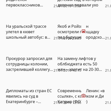
первоклассников
девочке порвали ухо
21.01.2016 13:54
21.
приняла более 250
звонков
Фото
На уральской трассе
Якоб и Ройзман
улетел в кювет
осмотрели площадку
школьный автобус: в
под будущий городской
21.01.2016 12:35
21.
салоне было 20 детей
Музей наивного
(ФОТО)
искусства (ФОТО)
Прокурор запросил для
На замену лифтов у
сотрудницы колонии,
облбюджета есть 50
застрелившей коллегу в
млн – хватит на 20-30
21.01.2016 12:15
21.
дуэли на автоматах, 9
штук
лет
Видео
Дипломаты из стран ЕC
Современный Ленин: «в
явились на суд в
ссылке», с котиком и Ди
Екатеринбурге –
Каприо (ФОТО)
21.01.2016 12:05
21.
послушать дело о