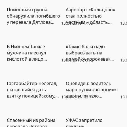
кулаками (ВИДЕО)
Поисковая группа
Аэропорт «Кольцово»
обнаружила погибшего
стал полностью
у перевала Дятлова
частным – область
13.01.2016 17:03
13.
мужчину
продала свой
последний пакет акций
В Нижнем Тагиле
«Такие балы надо
мужчина плеснул
выбрасывать на
кислотой в лицо
помойку, королева»
13.01.2016 16:15
13.
женщине с ребенком
(ФОТО)
Гастарбайтер-нелегал,
Очевидец: водитель
пытавшийся дать
маршрутки «выронил»
взятку полицейскому,
девятилетнюю
13.01.2016 15:33
13.
арестован
пассажирку и переехал
ей ноги
Спасенный из района
УФАС запретило
перевала Дятлова
рекламу