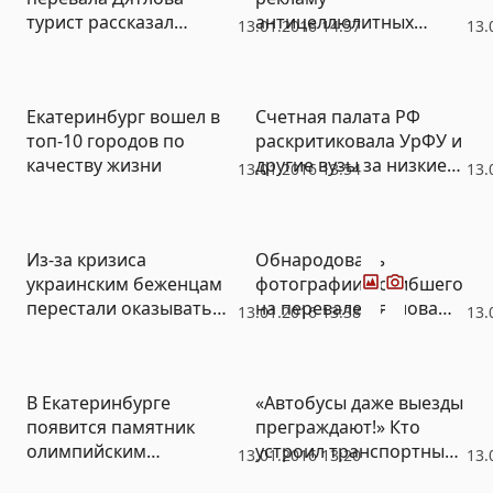
турист рассказал
антицеллюлитных
13.01.2016 14:57
13.
подробности своего
тренажеров
путешествия
Екатеринбург вошел в
Счетная палата РФ
топ-10 городов по
раскритиковала УрФУ и
качеству жизни
другие вузы за низкие
13.01.2016 13:54
13.
результаты
Фото
Видео
Из-за кризиса
Обнародованы
украинским беженцам
фотографии погибшего
перестали оказывать
на перевале Дятлова
13.01.2016 13:38
13.
финансовую помощь
туриста (ФОТО)
(ВИДЕО, ДОКУМЕНТ)
В Екатеринбурге
«Автобусы даже выезды
появится памятник
преграждают!» Кто
олимпийским
устроил транспортный
13.01.2016 13:20
13.
чемпионам
коллапс у вокзала