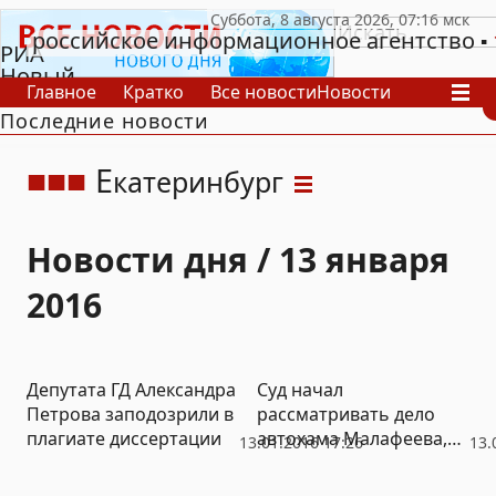
российское информационное агентство
РИА
Новый
Главное
Кратко
Все новости
Новости
День
Последние новости
В России
В мире
Видео
Спецпроекты
Проекты
Архив
Е
катеринбург
Новости дня / 13 января
2016
Депутата ГД Александра
Суд начал
Петрова заподозрили в
рассматривать дело
плагиате диссертации
автохама Малафеева,
13.01.2016 17:26
13.
напавшего на
беременную женщину с