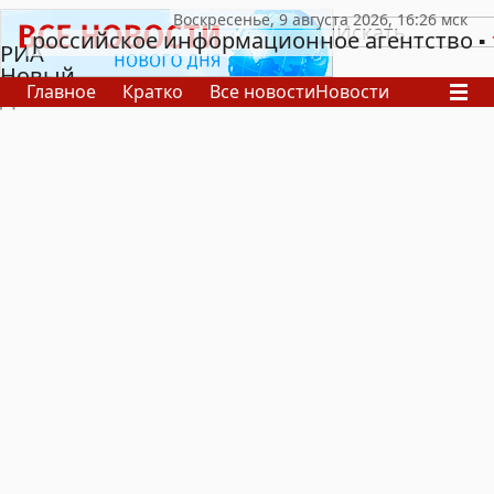
российское информационное агентство
РИА
Новый
Главное
Кратко
Все новости
Новости
День
В России
В мире
Видео
Спецпроекты
Проекты
Архив