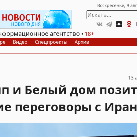
нформационное агентство
18+
ре
Видео
Спецпроекты
Архив
13 
мп и Белый дом пози
е переговоры с Ира