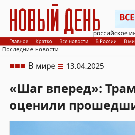
РИА Новый День
российское и
Главное
Кратко
Все новости
В России
В ми
Последние новости
В
мире
13.04.2025
«Шаг вперед»: Тра
оценили прошедши