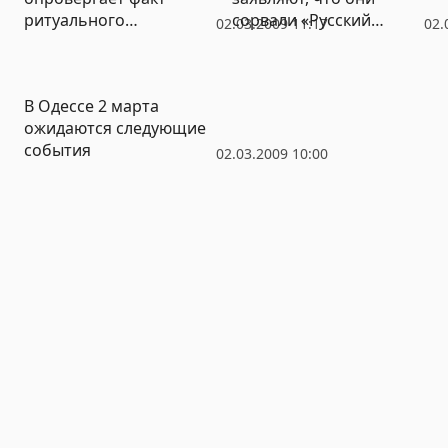
ритуального
сорвали «Русский
02.03.2009 11:17
02.
самоубийства в
марш» в Одессе
мужском монастыре
В Одессе 2 марта
ожидаются следующие
события
02.03.2009 10:00