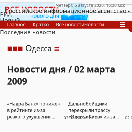
российское информационное агентство
РИА
Новый
Главное
Кратко
Все новости
Новости
День
Последние новости
В России
В мире
Видео
Спецпроекты
Проекты
Архив
О
десса
Новости дня / 02 марта
2009
«Надра Банк» понижен
Дальнобойщики
в рейтинге из-за
перекрыли трассу
резкого ухудшения
«Одесса-Киев» из-за
02.03.2009 22:22
02.
ликвидности и
отсутствия средств к
пропущенных выплат
существованию