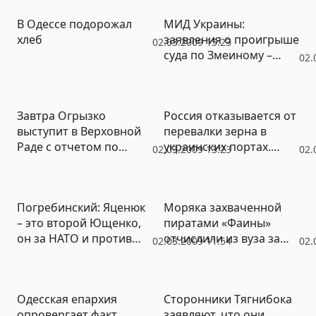
В Одессе подорожал
МИД Украины:
хлеб
заявления о проигрыше
02.03.2009 15:23
суда по Змеиному –
02.
ересь
Завтра Огрызко
Россия отказывается от
выступит в Верховной
перевалки зерна в
Раде с отчетом по
украинских портах.
02.03.2009 13:23
02.
Змеиному
Киев теряет миллионы
Погребинский: Яценюк
Моряка захваченной
– это второй Ющенко,
пиратами «Фаины»
он за НАТО и против
отчислили из вуза за
02.03.2009 11:54
02.
русского языка
прогулы
Одесская епархия
Сторонники Тягнибока
опровергает факт
заявляют, что они