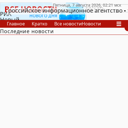
российское информационное агентство
РИА
Новый
Главное
Кратко
Все новости
Новости
День
Последние новости
В России
В мире
Видео
Спецпроекты
Проекты
Архив