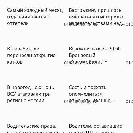
Самый холодный месяц
Бастрыкину пришлось
года начинается с
вмешаться в историю с
оттепели
издевательствами над
01.01.2025 12:50
01.
южноуральским
школьником
В Челябинске
Вспомнить всё – 2024.
перенесли открытие
Бронзовый
катков
«Автомобилист»
01.01.2025 10:53
01.
В новогоднюю ночь
Сесть и поехать,
ВСУ атаковали три
опохмелиться,
региона России
отмечать дальше,
01.01.2025 09:22
01.
варить уху и танцевать
– что уральцы
планируют делать 1
Водительские права,
Водители, оставившие
января (ВИДЕО)
срок которых истекает в
место ДТП, должны