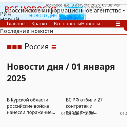
российское информационное агентство
РИА
Новый
Главное
Кратко
Все новости
Новости
День
Последние новости
В России
В мире
Видео
Спецпроекты
Проекты
Архив
Р
оссия
Новости дня / 01 января
2025
В Курской области
ВС РФ отбили 27
российские войска
контратак и
нанесли поражение
продолжили
01.01.2025 13:35
01.
силам 12 бригад ВСУ
наступление в зоне СВО