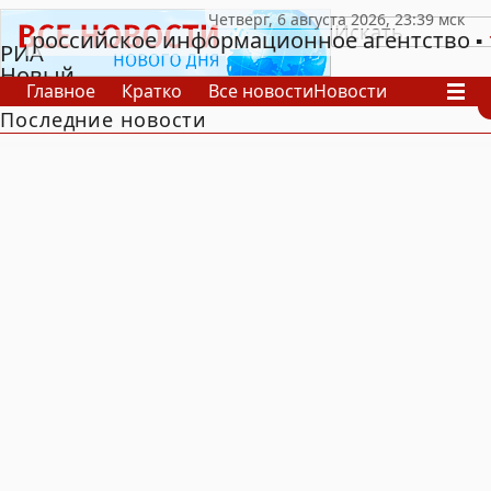
российское информационное агентство
РИА
Новый
Главное
Кратко
Все новости
Новости
День
Последние новости
В России
В мире
Видео
Спецпроекты
Проекты
Архив