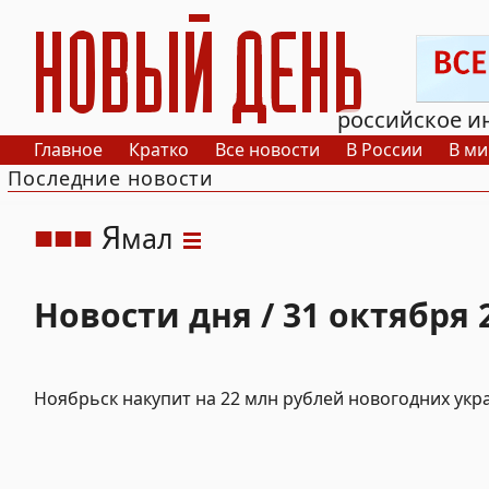
РИА Новый День
российское и
Главное
Кратко
Все новости
В России
В ми
Последние новости
Я
мал
Новости дня / 31 октября 
Ноябрьск накупит на 22 млн рублей новогодних ук