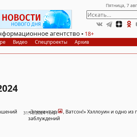
нформационное агентство
18+
ре
Видео
Спецпроекты
Архив
2024
Фото
рашений
«Элементарно, Ватсон!» Хэллоуин и одно из
31.10.2024 16:01
заблуждений