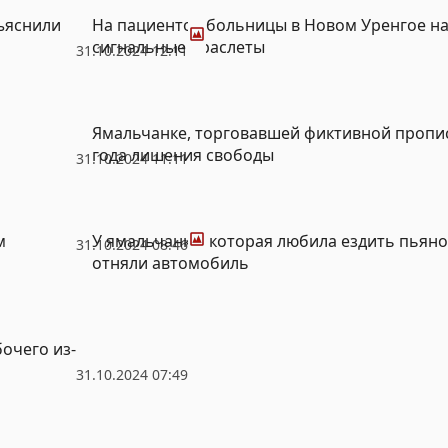
Фото
бъяснили
На пациентов больницы в Новом Уренгое н
сигнальные браслеты
31.10.2024 12:11
Ямальчанке, торговавшей фиктивной пропис
года лишения свободы
31.10.2024 11:11
Фото
м
У ямальчанки, которая любила ездить пьяно
31.10.2024 08:46
отняли автомобиль
очего из-
31.10.2024 07:49