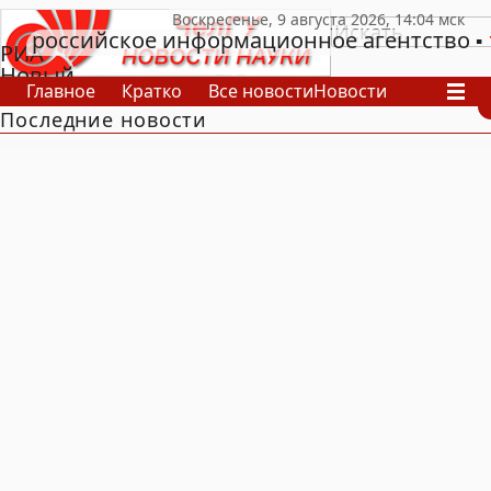
российское информационное агентство
РИА
Новый
Главное
Кратко
Все новости
Новости
День
Последние новости
В России
В мире
Видео
Спецпроекты
Проекты
Архив