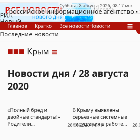
российское информационное агентство
РИА
Новый
Главное
Кратко
Все новости
Новости
День
Последние новости
В России
В мире
Видео
Спецпроекты
Проекты
Архив
К
рым
Новости дня / 28 августа
2020
«Полный бред и
В Крыму выявлены
двойные стандарты!»
серьезные системные
Родители
нарушения в работе
28.08.2020 14:11
28.
севастопольских
детдомов и интернатов
школьников