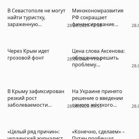
взбунтовались против
В Севастополе не могут
Минэкономразвития
абсурдных требований
найти туристку,
РФ сокращает
чиновников
зараженную
финансирование
28.08.2020 12:58
28.
коронавирусом
Крыма
Через Крым идет
Цена слова Аксенова:
грозовой фонт
обещанию решить
28.08.2020 11:00
проблему
28.
водоснабжения Крыма
исполнилось 6 лет
В Крыму зафиксирован
На Украине принято
резкий рост
решение о введении
заболеваемости
самого жёсткого
28.08.2020 09:59
28.
коронавирусом и новые
карантина с начала
смерти
пандемии
«Целый ряд причин»:
«Конечно, сделаем» –
украинский журналист
Путин пообещал