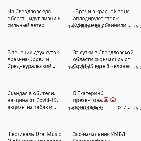
На Свердловскую
«Врачи в красной зоне
область идут ливни и
аплодируют стоя»:
сильный ветер
Куйвашева обвинили в
19.09.2020 13:50
19.
беспечности за «Ночь
музыки»
В течение двух суток
За сутки в Свердловской
Храм-на-Крови и
области скончались от
Среднеуральский
Covid-19 еще 8 человек
19.09.2020 11:11
19.
женский монастырь
угрожали взорвать
Фото
Видео
Скандал в обители,
В Екатеринбурге
вакцина от Covid-19,
презентовали
акцизы на табак и
официальный логотип
19.09.2020 09:50
19.
«морской» котик –
Универсиады-2023
итоги недели РИА
«Новый День» (ФОТО,
Фестиваль Ural Music
Экс-начальник УМВД
ВИДЕО)
Night посетили около
Екатеринбурга