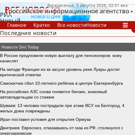
российское информационное агентство
РИА
Новый
Главное
Кратко
Все новости
Новости
День
Последние новости
В России
В мире
Видео
Спецпроекты
Проекты
Архив