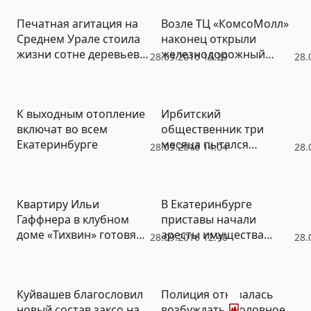
мигрантами (ФОТО)
Печатная агитация на
Возле ТЦ «КомсоМолл»
Среднем Урале стоила
наконец открыли
жизни сотне деревьев
железнодорожный
28.09.2016 15:29
28.
(ФОТО)
переход для пешеходов
К выходным отопление
Ирбитский
включат во всем
общественник три
Екатеринбурге
месяца пытался
28.09.2016 14:04
28.
разобраться, почему у
свердловских больниц
нет денег на бахилы
Квартиру Ильи
В Екатеринбурге
Гаффнера в клубном
приставы начали
доме «Тихвин» готовят к
аресты имущества
28.09.2016 12:40
28.
реализации за долги
«академиков» –
должников за услуги
ЖКХ
Фото
Куйвашев благословил
Полиция отказалась
новый состав заксо на
возбуждать уголовное