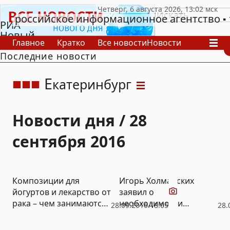
российское информационное агентство
РИА
Новый
Главное
Кратко
Все новости
Новости
День
Последние новости
В России
В мире
Видео
Спецпроекты
Проекты
Архив
Е
катеринбург
Новости дня / 28
сентября 2016
Видео
Композиции для
Игорь Холманских
йогуртов и лекарство от
заявил о
рака – чем занимаются
необходимости
28.09.2016 18:05
28.
биотехнологи в УрФУ
усиления работы с
(ВИДЕО)
нелегальными