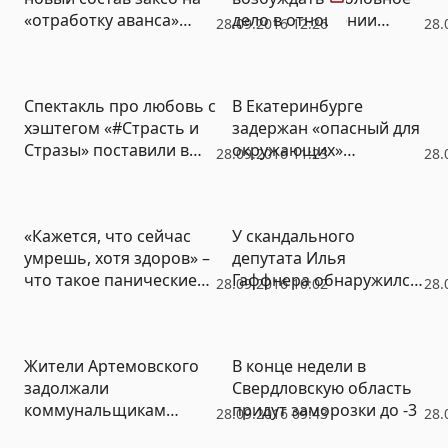
«отработку аванса»
дело в отношении
28.09.2016 12:26
28.
(ФОТО)
подростка, который
избил насильника
Спектакль про любовь с
В Екатеринбурге
хэштегом «#Страсть и
задержан «опасный для
Стразы» поставили в
окружающих»
28.09.2016 11:23
28.
Свердловской
иностранец,
музкомедии (ФОТО)
подозреваемый в
убийстве
«Кажется, что сейчас
У скандального
соотечественницы
умрешь, хотя здоров» –
депутата Илья
что такое панические
Гаффнера обнаружился
28.09.2016 10:02
28.
атаки и как с ними
«липовый» диплом о
бороться
высшем образовании
Жители Артемовского
В конце недели в
задолжали
Свердловскую область
коммунальщикам
придут заморозки до -3
28.09.2016 09:43
28.
свыше 250 миллионов