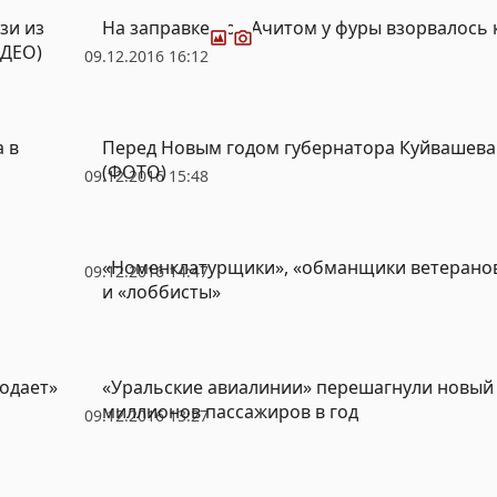
Фото
Видео
зи из
На заправке под Ачитом у фуры взорвалось 
ИДЕО)
09.12.2016 16:12
 в
Перед Новым годом губернатора Куйвашева
(ФОТО)
09.12.2016 15:48
«Номенклатурщики», «обманщики ветеранов
09.12.2016 14:47
и «лоббисты»
одает»
«Уральские авиалинии» перешагнули новый 
миллионов пассажиров в год
09.12.2016 13:27