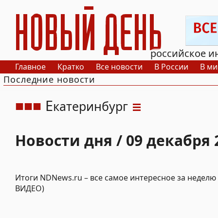
РИА Новый День
российское и
Главное
Кратко
Все новости
В России
В ми
Последние новости
Е
катеринбург
Новости дня / 09 декабря 
Итоги NDNews.ru – все самое интересное за неделю
ВИДЕО)