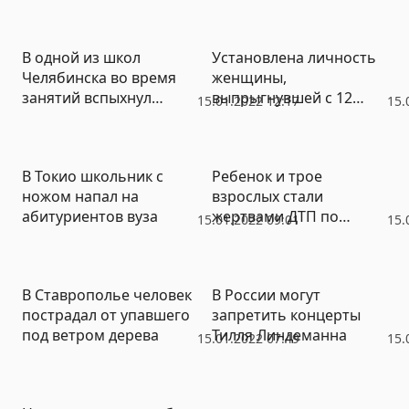
В одной из школ
Установлена личность
Челябинска во время
женщины,
занятий вспыхнул
выпрыгнувшей с 12
15.01.2022 12:17
15.
пожар
этажа из-за пожара
В Токио школьник с
Ребенок и трое
ножом напал на
взрослых стали
абитуриентов вуза
жертвами ДТП по
15.01.2022 09:01
15.
Самарой
В Ставрополье человек
В России могут
пострадал от упавшего
запретить концерты
под ветром дерева
Тилля Линдеманна
15.01.2022 07:49
15.