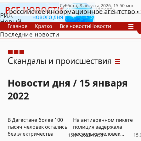
российское информационное агентство
РИА
Новый
Главное
Кратко
Все новости
Новости
День
Последние новости
В России
В мире
Видео
Спецпроекты
Проекты
Архив
С
кандалы и происшествия
Новости дня / 15 января
2022
В Дагестане более 100
На антивоенном пикете
тысяч человек остались
полиция задержала
без электричества
несколько человек
15.01.2022 13:58
15.
(ФОТО)