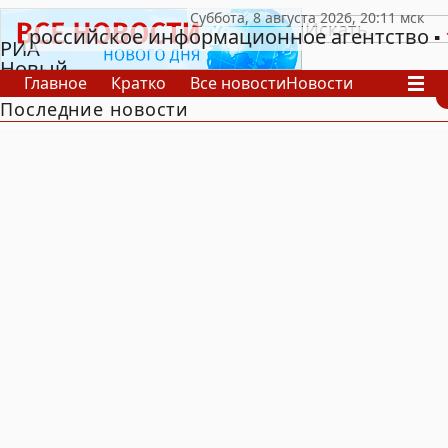
российское информационное агентство
РИА
Новый
Главное
Кратко
Все новости
Новости
День
Последние новости
В России
В мире
Видео
Спецпроекты
Проекты
Архив