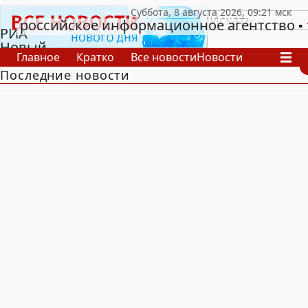
российское информационное агентство
РИА
Новый
Главное
Кратко
Все новости
Новости
День
Последние новости
В России
В мире
Видео
Спецпроекты
Проекты
Архив